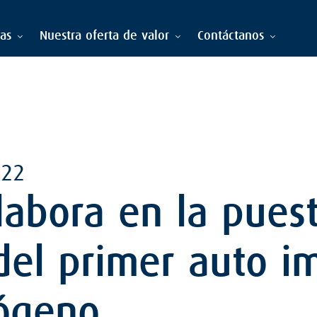
ias
Nuestra oferta de valor
Contáctanos
022
labora en la pues
del primer auto i
rógeno