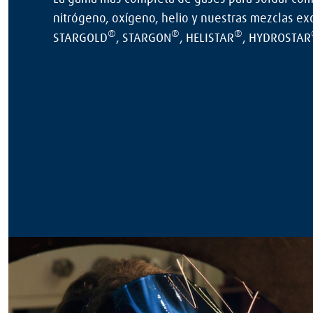
nitrógeno, oxígeno, helio y nuestras mezclas exc
®
®
®
STARGOLD
, STARGON
, HELISTAR
, HYDROSTAR