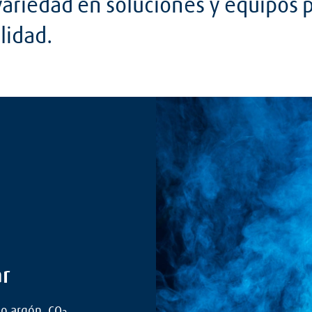
variedad en soluciones y equipos 
lidad.
ar
o argón, CO
,