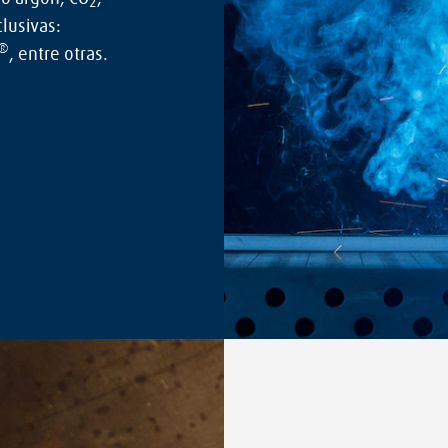
2
lusivas:
®
, entre otras.